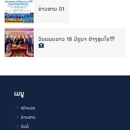
ຂ່າວສານ 01
ວັນແພດລາວ 18 ມິຖຸນາ ຢ່າງສຸດໃຈ🎊
🏥
ເມນູ
ໜ້າແລກ
ຂ່າວສານ
ຕິດຕໍ່