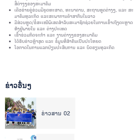
ສື່ຕ່າງໆຂອງສະມາຄົມ
​ເຄືອ​ຂ່າຍ​ຄູ່​ຮ່ວມ​ມື​ຍຸດ​ທະ​ສາດ​, ທະນາຄານ, ສະ​ຖານ​ທູດ​ຕ່າງໆ, ແລະ​ ສະ​
ມາ​ຄົມ​ທຸ​ລະ​ກິດ​ ​ແລະ​ສະ​ພາ​ການ​ຄ້າສາ​ກົນໃນລາວ
​ມີສ່ວນຫຼຸດ/ຂໍ້ສະເໜີພິເສດສໍາລັບສະມາຊິກຊ່ວຍ​ໃນການ​ເຂົ້າ​ເຖິງ​ຕະ​ຫຼາດ​
ທັງ​ຢູ່​ພາຍ​ໃນ ​ແລະ​ ຕ່າງ​ປະ​ເທດ
ເຂົ້າຮ່ວມກິດຈະກໍາ ແລະ ງານຕ່າງໆຂອງສະມາຄົມ
ໄດ້​ຮັບ​ຂ່າວ​ຫຼ້າ​ສຸດ ​ແລະ ​ຂໍ້​ມູນ​ທີ່​ສໍາ​ຄັນ​ເປັນປະໂຫຍດ
ໂອກາດໃນການແລກປ່ຽນປະສົບການ ແລະ ບົດຮຽນທຸລະກິດ
ຂ່າວອື່ນໆ
ຂ່າວສານ 02