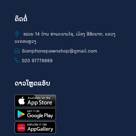
ຕິດຕໍ່
ໜ່ວຍ 14 ບ້ານ ທ່າພະລານໄຊ, ເມືອງ ສີສັດນາກ, ແຂວງ
ນະຄອນຫຼວງ
Somphonepawnshop@gmail.com
020 97778889
ດາວໂຫຼດແອັບ